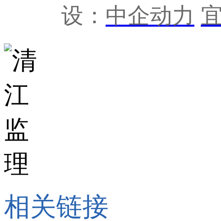
设：
中企动力
相关链接