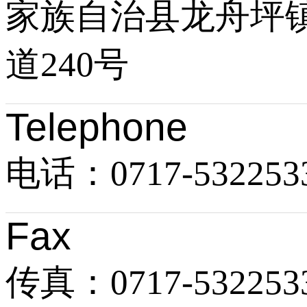
家族自治县龙舟坪
道240号
Telephone
电话：0717-532253
Fax
传真：0717-532253