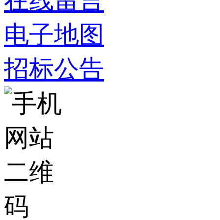
在线留言
电子地图
招标公告