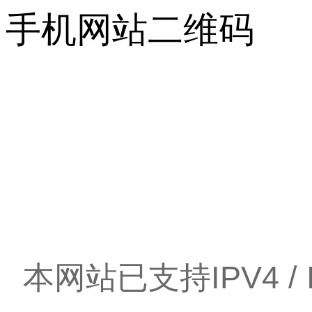
手机网站二维码
九游·官方版web站
自治县龙舟坪
本网站已支持IPV4 /