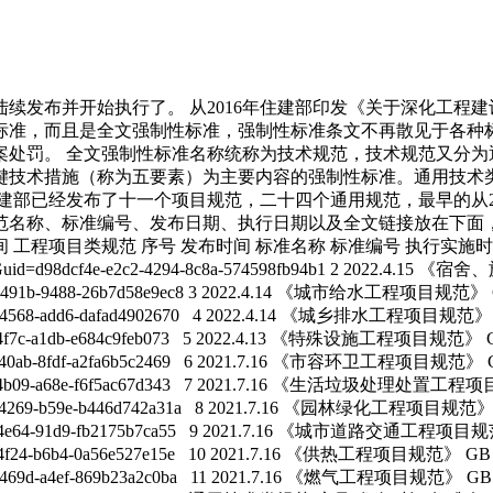
陆续发布并开始执行了。 从2016年住建部印发《关于深化工
标准，而且是全文强制性标准，强制性标准条文不再散见于各种
案处罚。 全文强制性标准名称统称为技术规范，技术规范又分为
键技术措施（称为五要素）为主要内容的强制性标准。通用技术
已经发布了十一个项目规范，二十四个通用规范，最早的从2022
范名称、标准编号、发布日期、执行日期以及全文链接放在下
类规范 序号 发布时间 标准名称 标准编号 执行实施时间 网址 1 
aspx?Guid=d98dcf4e-e2c2-4294-8c8a-574598fb94b1 2 2022.
35-66de-491b-9488-26b7d58e9ec8 3 2022.4.14 《城市给水工程项目规范
60-c89e-4568-add6-dafad4902670 4 2022.4.14 《城乡排水工程项目规范
1c-c216-4f7c-a1db-e684c9feb073 5 2022.4.13 《特殊设施工程项目规范
74-f462-40ab-8fdf-a2fa6b5c2469 6 2021.7.16 《市容环卫工程项目规范
e30c-f56b-4b09-a68e-f6f5ac67d343 7 2021.7.16 《生活垃圾处理处
9fd-c813-4269-b59e-b446d742a31a 8 2021.7.16 《园林绿化工程项目规
598-efa4-4e64-91d9-fb2175b7ca55 9 2021.7.16 《城市道路交通工程
1-9e98-4f24-b6b4-0a56e527e15e 10 2021.7.16 《供热工程项目规范》 G
1e-bb3b-469d-a4ef-869b23a2c0ba 11 2021.7.16 《燃气工程项目规范》 