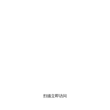
扫描立即访问
 版权所有 总部地址：湖北省宜昌市长阳土家族自治县龙舟坪镇廪君大道24