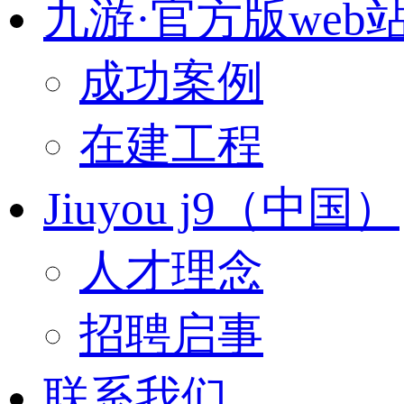
九游·官方版web
成功案例
在建工程
Jiuyou j9（中国）
人才理念
招聘启事
联系我们