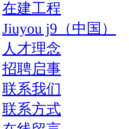
在建工程
Jiuyou j9（中国）
人才理念
招聘启事
联系我们
联系方式