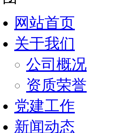
网站首页
关于我们
公司概况
资质荣誉
党建工作
新闻动态