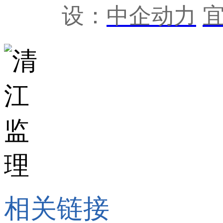
设：
中企动力
相关链接