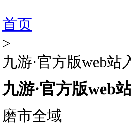
ENGINEERING C
首页
>
九游·官方版web站
九游·官方版web
磨市全域