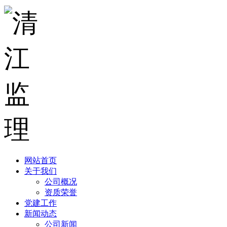
网站首页
关于我们
公司概况
资质荣誉
党建工作
新闻动态
公司新闻