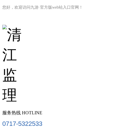
您好，欢迎访问九游·官方版web站入口官网！
服务热线
HOTLINE
0717-5322533